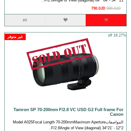
F/2.8Angle of View (diagonal) 84゜04' - 34゜21..
790.0JD
999.0JD
18.27% off
غير متوفر
Tamron SP 70-200mm F/2.8 VC USD G2 Full frame For
Canon
المواصفاتModel A025Focal Length 70-200mmMaximum Aperture
F/2.8Angle of View (diagonal) 34°21' - 12°2..