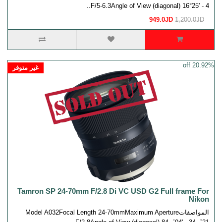
F/5-6.3Angle of View (diagonal) 16°25' - 4..
949.0JD
1,200.0JD
20.92% off
غير متوفر
Tamron SP 24-70mm F/2.8 Di VC USD G2 Full frame For
Nikon
المواصفاتModel A032Focal Length 24-70mmMaximum Aperture