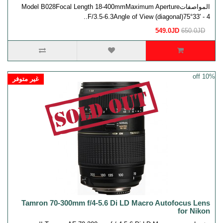
المواصفاتModel B028Focal Length 18-400mmMaximum Aperture
F/3.5-6.3Angle of View (diagonal)75°33' - 4..
549.0JD
650.0JD
10% off
غير متوفر
Tamron 70-300mm f/4-5.6 Di LD Macro Autofocus Lens
for Nikon