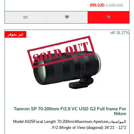
899.0JD
1,100.0JD
18.27% off
غير متوفر
Tamron SP 70-200mm F/2.8 VC USD G2 Full frame For
Nikon
المواصفاتModel A025Focal Length 70-200mmMaximum Aperture
F/2.8Angle of View (diagonal) 34°21' - 12°2..