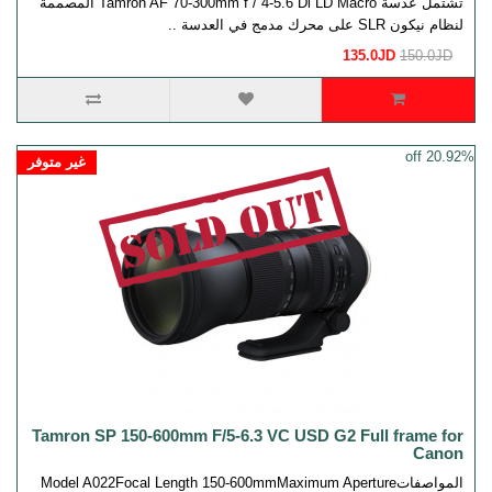
تشتمل عدسة Tamron AF 70-300mm f / 4-5.6 Di LD Macro المصممة
لنظام نيكون SLR على محرك مدمج في العدسة ..
135.0JD
150.0JD
20.92% off
غير متوفر
Tamron SP 150-600mm F/5-6.3 VC USD G2 Full frame for
Canon
المواصفاتModel A022Focal Length 150-600mmMaximum Aperture