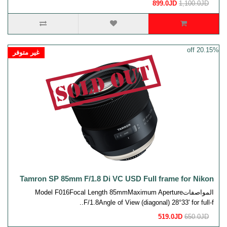
899.0JD
1,100.0JD
20.15% off
غير متوفر
Tamron SP 85mm F/1.8 Di VC USD Full frame for Nikon
المواصفاتModel F016Focal Length 85mmMaximum Aperture
F/1.8Angle of View (diagonal) 28°33' for full-f..
519.0JD
650.0JD