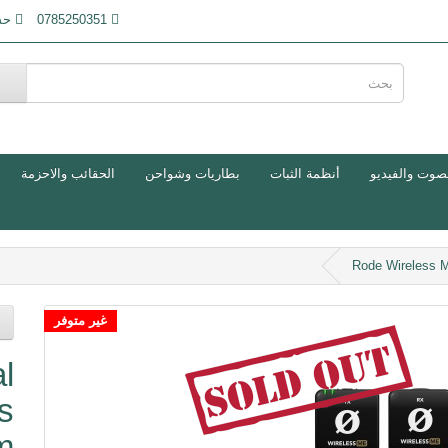
0785250351
حس
صوت والفيديو
أنظمة الثبات
بطاريات وشواحن
الحقائب والاحزمة
Rode Wireless 
غير متوفر
l
s
m