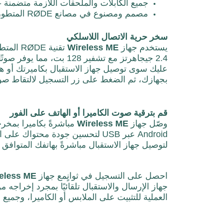
جميع الكابلات والملحقات اللازمة متضمنة -
مصمم ومصنوع في مصانع RØDE المتطورة في سيدني، أستراليا
سخر حرية الاتصال اللاسلكي
يستخدم جهاز
Wireless ME
تقنية E
عليك سوى توصيل جهاز الاستقبال بكاميرتك أو ها
بجهازك، ثم الضغط على زر التسجيل لالتقاط صوت
قم بترقية صوت الكاميرا أو الهاتف على الفور
وصّل جهاز
Wireless ME
لتوصيل جهاز الاستقبال مباشرةً بهاتفك المتوافق
احصل على التسجيل في ثوانٍ
مع
جهاز
eless ME
جهاز الإرسال والاستقبال تلقائيًا بمجرد إخراجه 
العملية للتثبيت على الملابس أو الكاميرا، وجميع ال