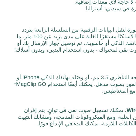
 لا حاجة لأي معدات إضافية.
RØD المتطورة لنقل البيانات الرقمية من السلسلة الرابعة بتردد
2.4 جيجاهرتز مع تشفير 128 بت، مما يوفر صوتًا لاسلكيًا مستقرًا للغاية على مدى يزيد عن 100 متر. ما
تفك الذكي أو حاسوبك، ثم توصيل جهاز الإرسال بك أو
 نقي لمحتواك - بدون استخدام اليدين، وبدون أسلاك!
مباشرةً بكاميرا بمخرجه التناظري 3.5 مم، أو وصّله بهاتفك الذكي iPhone أو
Android عبر USB لتحسين جودة محتواك على الفور بصوت مذهل. يمكنك أيضًا استخدام MagClip GO*
 مع المغناطيس.
Wir
، يمكنك تسجيل صوت نقي في ثوانٍ. يتم إقران
من العلبة، ومع الميكروفونات المدمجة، ومشابك التثبيت
كابلات اللازمة، يمكنك البدء في الإبداع فورًا.