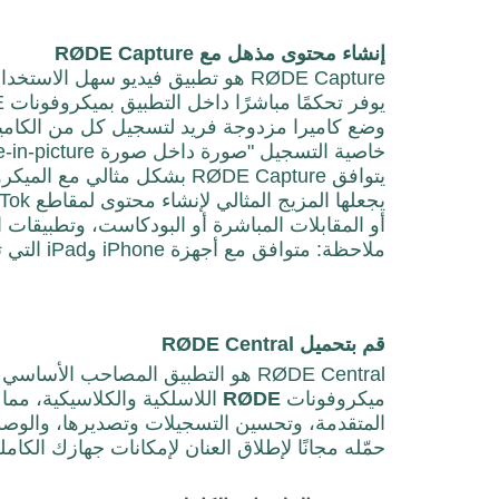
إنشاء محتوى مذهل مع RØDE Capture
وضع كاميرا مزدوجة فريد لتسجيل كل من الكامير
خاصية التسجيل "صورة داخ
ل صورة
e-in-picture
يتوافق RØDE Capture بشكل مثالي مع الميكروفونات المزدوجة المدمجة في
أو المقابلات المباشرة أو البودكاست، وتطبيقات 
ملاحظة
: متوافق مع أجهزة iPhone وiPad التي تعمل بنظام التشغيل iOS 16 أو إصدار أحدث
قم بتحميل RØDE Central
RØDE Central هو التطبيق المصاحب الأ
ميكروفونات
RØDE
اللاسلكية والكلاسيكية
، مما
المتقدمة، وتحسين التسجيلات وتصديرها، والوصول
حمّله مجانًا لإطلاق العنان لإمكانات جهازك الكامل