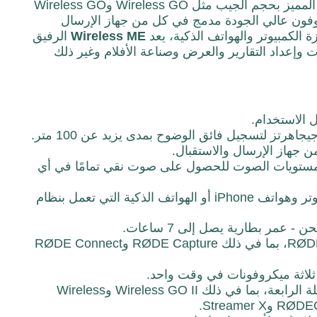
يتميز بنفس عامل الشكل المميز بحجم الجيب مثل Wireless GO وWireless GO
تكرة مثل GainAssist، هو ميكروفون عالي الجودة مدمج في كل من جهاز الإرسال
ة الكمبيوتر والهواتف الذكية، يعد
Wireless ME
الرفيق
ات وإعداد التقارير والعرض وصناعة الأفلام وغير ذلك
الاستخدام.
 جهاز الإرسال والاستقبال.
 الذكية تلقائيًا في مستويات الصوت للحصول على صوت نقي تمامًا في أي
يعمل بسلاسة مع الكاميرات وأجهزة الكمبيوتر وهواتف iPhone أو الهواتف الذكية التي تعمل بنظام
- عمر بطارية يصل إلى 7 ساعات.
متوافق مع تطبيقات الفيديو والصوت من RØDE، بما في ذلك RØDE Capture وRØDE Connect
ثلاثة ميكروفونات في وقت واحد.
متوافق مع جميع أجهزة RØDE من السلسلة الرابعة، بما في ذلك Wireless GO II وWireless