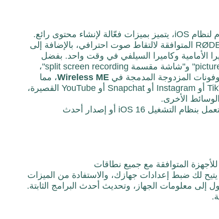
RØDE Capture هو تطبيق فيديو سهل الاستخدام لنظام iOS، يتميز بميزات فعّالة لإنشاء محتوى رائع.
يوفر تحكمًا مباشرًا داخل التطبيق بميكروفونات RØDE المتوافقة لالتقاط صوت احترافي، بالإضافة إلى
ا الأمامية وكاميرا السيلفي في وقت واحد. بفضل
pictur
" و"شاشة مقسمة
split screen recording
"
،
ME
Wireless
، مما
يجعلها المزيج المثالي لإنشاء محتوى لمقاطع TikTok أو Instagram أو Snapchat أو YouTube القصيرة،
الوسائط الأخرى.
ساسي للأجهزة المتوافقة مع جميع نطاقات
 يتيح لك ضبط إعدادات جهازك، والاستفادة من الميزات
 إلى معلومات الجهاز، وتحديث أحدث البرامج الثابتة.
ة.