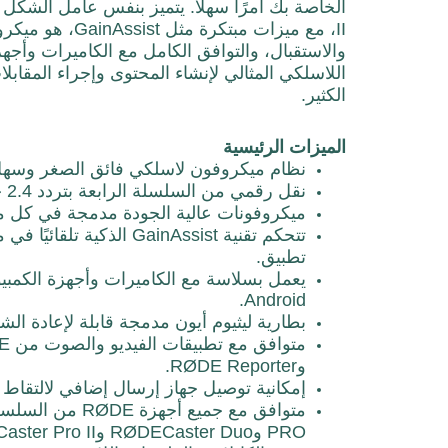
الخاصة بك أمرًا سهلاً.
II، مع ميزات مب
والاستقبال، والتوافق الكامل مع الكاميرات وأجهز
اللاسلكي المثالي لإنشاء المحتوى وإجراء المقابل
الكثير.
الميزات الرئيسية
نظام ميكروفون لاسلكي فائق الصغر وسهل 
نقل رقمي من السلسلة الرابعة بتردد 2.4 جيجاهرتز لتسجيل فائق الوضوح بمدى يزيد عن 100 متر.
ميكروفونات عالية الجودة مدمجة في كل من
تتحكم تقنية GainAssist
تطبيق.
Android.
بطارية ليثيوم أيون مدمجة قابلة لإعادة الشحن 
وRØDE Reporter.
إمكانية توصيل جهاز إرسال إضافي لالتقاط 
PRO وRØDECaster Duo وRØDECaster Pro II وStreamer X.