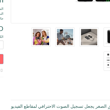
الش
النوع : ual
حال
D
الك
الصغر يجعل تسجيل الصوت الاحترافي لمقاطع الفيديو