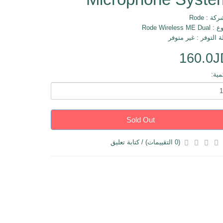
ركة :
Rode
Rode Wireless ME D
ة التوفر : غير متوفر
160.0J
مية:
Sold Out
(0 التقييمات)
/
كتابة تعليق