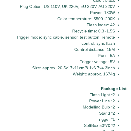
Color: black
Plug Option: US 110V, UK 220V, EU 220V, AU 220V
Power: 180W
Color temperature: 5500±200K
Flash index: 42
Recycle time: 0.3~1.5S
Trigger mode: sync cable, sensor, test button, remote
control, sync flash
Control distance: 15M
Fuse: 5A
Trigger voltage: 5V
Size: approx. 20.5x17x11cm/8.1x6.7x4.3inch
Weight: approx. 1674g
Package List
2* Flash Light
2* Power Line
2* Modelling Bulb
2* Stand
1* Trigger
SoftBox 50*70
*2