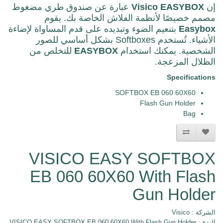
إن
EASYBOX
Visico
عبارة عن صندوق طري مضغوط
مصمم خصيصًا لأنظمة الفلاش الخاصة بك. يقوم
Easybox
بتنعيم الضوء وتبديده على قدم المساواة لإضاءة
الأشياء. تُستخدم Softboxes بشكل أساسي للصور
الشخصية. يمكنك استخدام
EASYBOX
للتخلص من
الظلال المزعجة.
Specifications
SOFTBOX EB 060 60X60
Flash Gun Holder
Bag
VISICO EASY SOFTBOX
EB 060 60X60 With Flash
Gun Holder
الشركة :
Visico
النوع : VISICO EASY SOFTBOX EB 060 60X60 With Flash Gun Holder